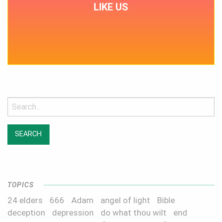
LIKE US
Search
for:
TOPICS
24 elders
666
Adam
angel of light
Bible
deception
depression
do what thou wilt
end