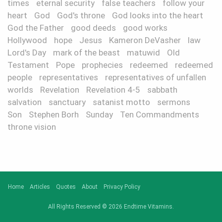
times
eternal security
false teachers
follow your
heart
God
God's throne
God looks into the heart
God the Father
good deeds
good works
Hollywood
hope
Jesus
Kameron DeVasher
law
Lord's Day
mark of the beast
matuwid
Old
Testament
Pope
prophecies
redeemed
redeemed
people
representatives
representatives of unfallen
worlds
Revelation
Revelation 4-5
sabbath
salvation
sanctuary
satanist motto
sermons
Son
Stephen Borh
Sunday
Ten Commandments
throne vision
Home
Articles
Quotes
About
Privacy Policy
All Rights Reserved © 2026 Endtime Vitamins.